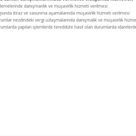
elemelerinde danışmanlık ve müşavirlik hizmeti verilmesi
gısında itiraz ve savunma aşamalarında müşavirlik hizmeti verilmesi
umlar nezdindeki vergi uzlaşmalarında danışmalık ve müşavirlik hizmet
rumlarda yapılan işlemlerde tereddüte hasıl olan durumlarda idarelerd