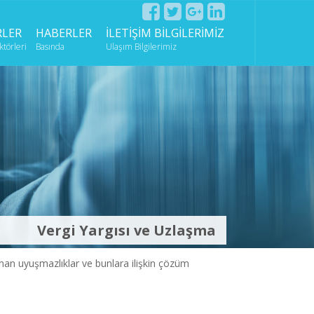
RLER
HABERLER
İLETİŞİM BİLGİLERİMİZ
törleri
Basında
Ulaşım Bilgilerimiz
Vergi Yargısı ve Uzlaşma
an uyuşmazlıklar ve bunlara ilişkin çözüm