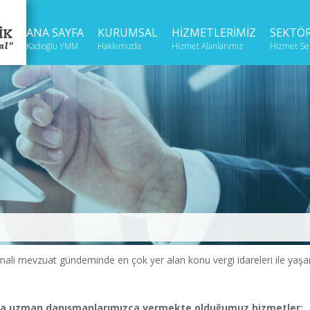
ANA SAYFA
KURUMSAL
HİZMETLERİMİZ
SEKTÖ
Kadıoğlu YMM
Hakkımızda
Hizmet Alanlarımız
Hizmet Sek
li mevzuat gündeminde en çok yer alan konu vergi idareleri ile yaşan
.
a uzman danışmanlarımızca vermekte olduğumuz hizmetler;